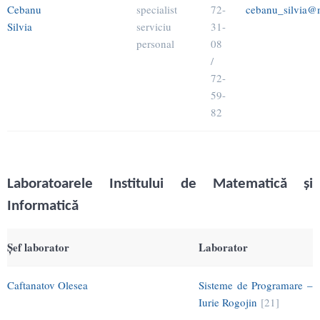
Cebanu
specialist
72-
cebanu_silvia@m
Silvia
serviciu
31-
personal
08
/
72-
59-
82
Laboratoarele Institului de Matematică şi
Informatică
Şef laborator
Laborator
Caftanatov Olesea
Sisteme de Programare –
Iurie Rogojin
[21]