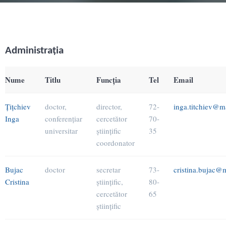
Administraţia
Nume
Titlu
Funcţia
Tel
Email
Ţiţchiev
doctor,
director,
72-
inga.titchiev@
Inga
conferenţiar
cercetător
70-
universitar
ştiinţific
35
coordonator
Bujac
doctor
secretar
73-
cristina.bujac@
Cristina
ştiinţific,
80-
cercetător
65
ştiinţific