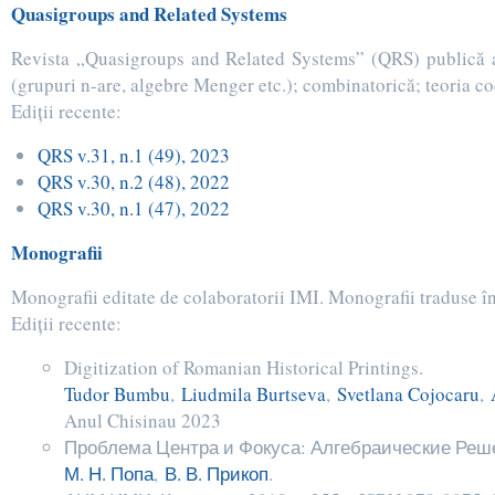
Quasigroups and Related Systems
Revista „Quasigroups and Related Systems” (QRS) publică art
(grupuri n-are, algebre Menger etc.); combinatorică; teoria cod
Ediţii recente:
QRS v.31, n.1 (49), 2023
QRS v.30, n.2 (48), 2022
QRS v.30, n.1 (47), 2022
Monografii
Monografii editate de colaboratorii IMI. Monografii traduse în
Ediţii recente:
Digitization of Romanian Historical Printings.
Tudor Bumbu
,
Liudmila Burtseva
,
Svetlana Cojocaru
,
Anul Chisinau 2023
Проблема Центра и Фокуса: Алгебраические Реше
М. Н. Попа
,
В. В. Прикоп
.