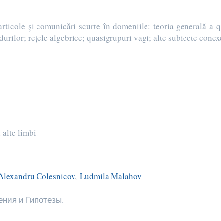
icole şi comunicări scurte în domeniile: teoria generală a qu
urilor; reţele algebrice; quasigrupuri vagi; alte subiecte conex
 alte limbi.
Alexandru Colesnicov
,
Ludmila Malahov
ния и Гипотезы.