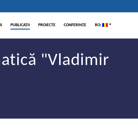
I
PUBLICAŢII
PROIECTE
CONFERINŢE
RO:
matică "Vladimir