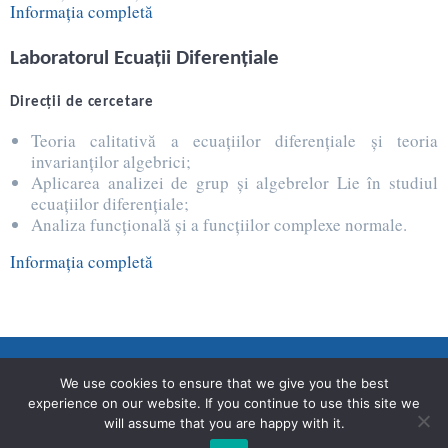
Informația completă
Laboratorul Ecuaţii Diferenţiale
Direcţii de cercetare
Teoria calitativă a ecuaţiilor diferenţiale şi teoria
invarianţilor algebrici;
Aplicarea analizei de grup şi algebrelor Lie în studiul
ecuaţiilor diferenţiale;
Analiza funcţională şi a funcţiilor complexe normale.
Informația completă
We use cookies to ensure that we give you the best
®
experience on our website. If you continue to use this site we
Secție Programare Web al USM
will assume that you are happy with it.