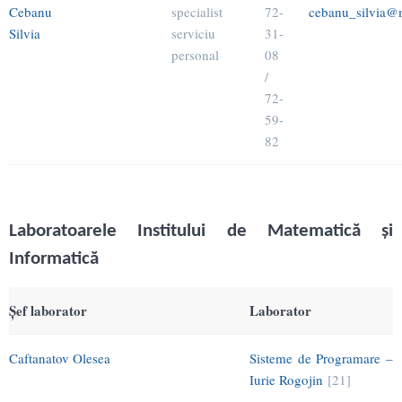
Cebanu
specialist
72-
cebanu_silvia@m
Silvia
serviciu
31-
personal
08
/
72-
59-
82
Laboratoarele Institului de Matematică şi
Informatică
Şef laborator
Laborator
Caftanatov Olesea
Sisteme de Programare –
Iurie Rogojin
[21]