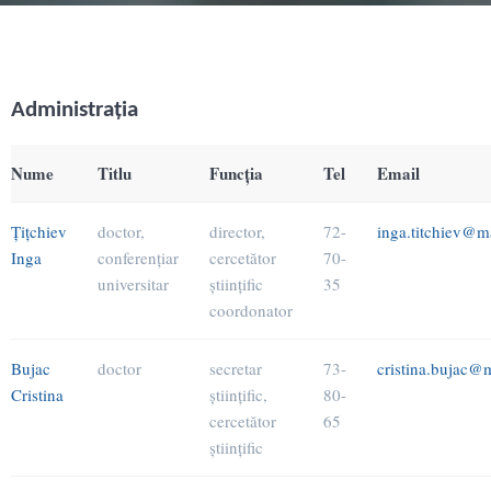
Administraţia
Nume
Titlu
Funcţia
Tel
Email
Ţiţchiev
doctor,
director,
72-
inga.titchiev@
Inga
conferenţiar
cercetător
70-
universitar
ştiinţific
35
coordonator
Bujac
doctor
secretar
73-
cristina.bujac@
Cristina
ştiinţific,
80-
cercetător
65
ştiinţific