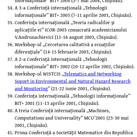
informaţionale” BIT+ 2004 (3-7 mai 2004, Chişinău).
A 3-a Conferinţă internaţională „Tehnologii
informaţionale” BIT+ 2003 (7-11 aprilie 2003, Chişinău).
Conferinţa internaţională „Teoria radicalilor şi
aplicaţiile ei” ICOR-2003 consacrată academicianului
V.Andrunachievici (11-16 august 2003, Chişinău).
Workshop-ul „Cercetarea calitativă a ecuaţiilor
diferenţiale” (14-15 februarie 2003, Chişinău).
A 2-a Conferinţă internaţională „Tehnologii
informaţionale” BIT+ 2002 (10-12 aprilie 2002, Chişinău).
Workshop-ul WISTCIS „
Telematics and Networking
Suport in Environmental and Natural Hazard Research
and Monitoring
” (21-22 iunie 2001, Chişinău).
Conferinţa internaţională „Tehnologii informaţionale”
BIT+ 2001 (11-13 aprilie 2001, Chişinău).
A treia Conferinţă internaţională „Machines,
Computations and Universality” MCU’2001 (23-30 mai
2001, Chişinău).
Prima Conferinţă a Societăţii Matematice din Republica