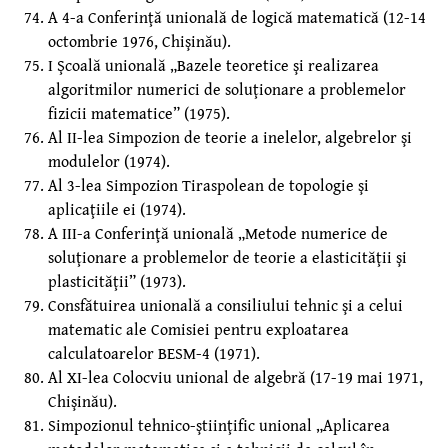
A 4-a Conferinţă unională de logică matematică (12-14
octombrie 1976, Chişinău).
I Şcoală unională „Bazele teoretice şi realizarea
algoritmilor numerici de soluţionare a problemelor
fizicii matematice” (1975).
Al II-lea Simpozion de teorie a inelelor, algebrelor şi
modulelor (1974).
Al 3-lea Simpozion Tiraspolean de topologie şi
aplicaţiile ei (1974).
A III-a Conferinţă unională „Metode numerice de
soluţionare a problemelor de teorie a elasticităţii şi
plasticităţii” (1973).
Consfătuirea unională a consiliului tehnic şi a celui
matematic ale Comisiei pentru exploatarea
calculatoarelor BESM-4 (1971).
Al XI-lea Colocviu unional de algebră (17-19 mai 1971,
Chişinău).
Simpozionul tehnico-ştiinţific unional „Aplicarea