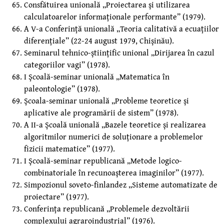
Consfătuirea unională „Proiectarea şi utilizarea
calculatoarelor informaţionale performante” (1979).
A V-a Conferinţă unională „Teoria calitativă a ecuaţiilor
diferenţiale” (22-24 august 1979, Chişinău).
Seminarul tehnico-ştiinţific unional „Dirijarea în cazul
categoriilor vagi” (1978).
I Şcoală-seminar unională „Matematica în
paleontologie” (1978).
Şcoala-seminar unională „Probleme teoretice şi
aplicative ale programării de sistem” (1978).
A II-a Şcoală unională „Bazele teoretice şi realizarea
algoritmilor numerici de soluţionare a problemelor
fizicii matematice” (1977).
I Şcoală-seminar republicană „Metode logico-
combinatoriale în recunoaşterea imaginilor” (1977).
Simpozionul soveto-finlandez „Sisteme automatizate de
proiectare” (1977).
Conferinţa republicană „Problemele dezvoltării
complexului agraroindustrial” (1976).