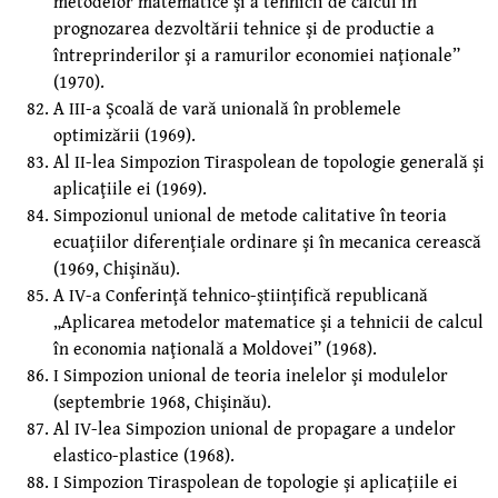
metodelor matematice şi a tehnicii de calcul în
prognozarea dezvoltării tehnice şi de productie a
întreprinderilor şi a ramurilor economiei naţionale”
(1970).
A III-a Şcoală de vară unională în problemele
optimizării (1969).
Al II-lea Simpozion Tiraspolean de topologie generală şi
aplicaţiile ei (1969).
Simpozionul unional de metode calitative în teoria
ecuaţiilor diferenţiale ordinare şi în mecanica cerească
(1969, Chişinău).
A IV-a Conferinţă tehnico-ştiinţifică republicană
„Aplicarea metodelor matematice şi a tehnicii de calcul
în economia naţională a Moldovei” (1968).
I Simpozion unional de teoria inelelor şi modulelor
(septembrie 1968, Chişinău).
Al IV-lea Simpozion unional de propagare a undelor
elastico-plastice (1968).
I Simpozion Tiraspolean de topologie şi aplicaţiile ei