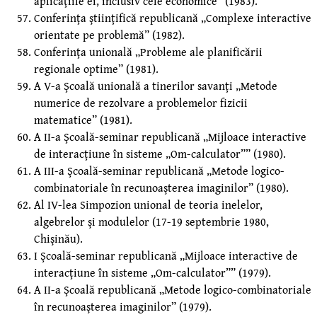
aplicaţiile ei, inclusiv cele economice” (1983).
Conferinţa ştiinţifică republicană „Complexe interactive
orientate pe problemă” (1982).
Conferinţa unională „Probleme ale planificării
regionale optime” (1981).
A V-a Şcoală unională a tinerilor savanţi „Metode
numerice de rezolvare a problemelor fizicii
matematice” (1981).
A II-a Şcoală-seminar republicană „Mijloace interactive
de interacţiune în sisteme „Om-calculator”” (1980).
A III-a Şcoală-seminar republicană „Metode logico-
combinatoriale în recunoaşterea imaginilor” (1980).
Al IV-lea Simpozion unional de teoria inelelor,
algebrelor şi modulelor (17-19 septembrie 1980,
Chişinău).
I Şcoală-seminar republicană „Mijloace interactive de
interacţiune în sisteme „Om-calculator”” (1979).
A II-a Şcoală republicană „Metode logico-combinatoriale
în recunoaşterea imaginilor” (1979).