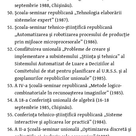
septembrie 1988, Chişinău).
Şcoala-seminar republicană „Tehnologia elaborării
sistemelor expert” (1987).
Şcoala-seminar tehnico-ştiinţifică republicană
„Automatizarea şi robotizarea procesului de producţie
prin mijloace microprocesorale” (1986).
Consfătuirea unională „Probleme de creare şi
implementare a subsistemului „Ştiinţa şi tehnica” al
Sistemului Automatizat de Luare a Deciziilor al
Comitetului de stat pentru planificare al U.R.S.S. şi al
gosplanurilor republicilor unionale” (1985).
A IV-a Şcoală-seminar republicană „Metode logico-
combinatoriale în recunoaşterea imaginilor” (1985).
A 18-a Conferinţă unională de algebră (16-18
septembrie 1985, Chişinău).
Conferinţa tehnico-ştiinţifică republicană „Sisteme
interactive şi aplicarea lor practică” (1984).
A II-a Şcoală-seminar unională „Optimizarea discretă şi