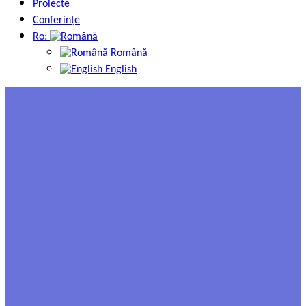
Proiecte
Conferinţe
Ro:
Română
English