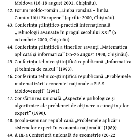
Moldova (16-18 august 2001, Chişinău).
Forum moldo-român „Limba română – limba
Comunităţii Europene” (aprilie 2000, Chişinău).
Conferinţa ştiinţifico-practică internaţională
„Tehnologii avansate în pragul secolului XXI” (5
octombrie 2000, Chişinău).
Conferinţa ştiinţifică a tinerilor savanţi „Matematica
aplicată şi informatica” (25-26 august 1998, Chişinău).
Conferinţa tehnico-ştiinţifică republicană „Informatica
şi tehnica de calcul” (1993).
Conferinţa tehnico-ştiinţifică republicană „Problemele
matematizării economiei naţionale a R.S.S.
Moldoveneşti” (1991).
Consfătuirea unională „Aspectele psihologice şi
algoritmice ale problemei de obţinere a cunoştinţelor
expert” (1990).
Şcoala-seminar republicană „Problemele aplicării
sistemelor expert în economia naţională” (1989).
A IX-a Conferinţă unională de geometrie (20-22