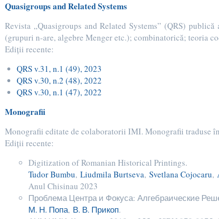
Quasigroups and Related Systems
Revista „Quasigroups and Related Systems” (QRS) publică art
(grupuri n-are, algebre Menger etc.); combinatorică; teoria cod
Ediţii recente:
QRS v.31, n.1 (49), 2023
QRS v.30, n.2 (48), 2022
QRS v.30, n.1 (47), 2022
Monografii
Monografii editate de colaboratorii IMI. Monografii traduse în
Ediţii recente:
Digitization of Romanian Historical Printings.
Tudor Bumbu
,
Liudmila Burtseva
,
Svetlana Cojocaru
,
Anul Chisinau 2023
Проблема Центра и Фокуса: Алгебраические Реше
М. Н. Попа
,
В. В. Прикоп
.