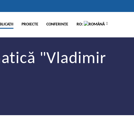
BLICAŢII
PROIECTE
CONFERINŢE
RO:
matică "Vladimir