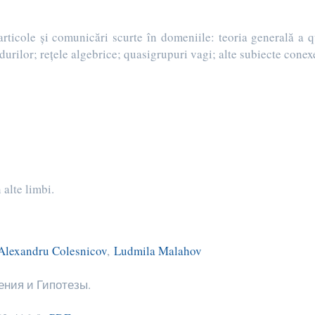
icole şi comunicări scurte în domeniile: teoria generală a qu
urilor; reţele algebrice; quasigrupuri vagi; alte subiecte conex
 alte limbi.
Alexandru Colesnicov
,
Ludmila Malahov
ния и Гипотезы.